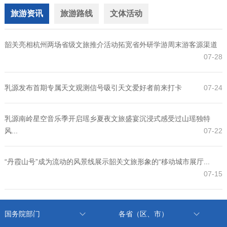
旅游资讯
旅游路线
文体活动
韶关亮相杭州两场省级文旅推介活动拓宽省外研学游周末游客源渠道
07-28
乳源发布首期专属天文观测信号吸引天文爱好者前来打卡
07-24
乳源南岭星空音乐季开启瑶乡夏夜文旅盛宴沉浸式感受过山瑶独特
风...
07-22
“丹霞山号”成为流动的风景线展示韶关文旅形象的“移动城市展厅...
07-15
国务院部门
各省（区、市）