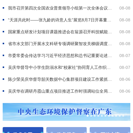
我市召开第四次全国农业普查领导小组第一次全体会议
高标准高质量
08-08
“天涯共此时——张九龄的诗意人生”展览8月7日开幕
董韶容墓文物首度亮相
08-08
国家重点研发计划项目课题推进会在翁源召开
科技赋能兰花产业提质增效
08-08
省市水文部门开展水文科研专项调研
聚智攻关梯级调度 联研赋能流域安澜
08-08
市委常委会传达学习习近平经济思想和总书记重要论述
坚定发展信心
08-07
吴庆华督导中小学生防溺水和“校家社”协同育人工作
织密防溺水安全网 推进校家社协同育人
08-07
陈少荣吴庆华督导韶关数据中心集群项目建设工作
紧抓快干 加力奋进
08-06
吴庆华在调研丹霞山重点项目推进工作时强调
站位全局服务大局 景城联动一体发展
08-06