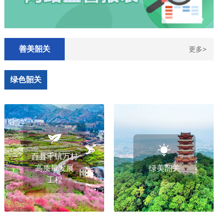
善美韶关
更多>
绿色韶关
百县千镇万村
高质量发展
绿美韶关
工程