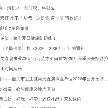
醒：清积水、防叮咬、早就医
合双打”来了？别慌，这份“防身手册”请收好！
献血≠单采血浆！
道感染，筑牢夏日健康防护线！
《全民健身计划（2026—2030年）》的通知
局直属事业单位“百万英才汇南粤”2025年秋季公开招聘
截止时间延长！
粤”——韶关市卫生健康局直属事业单位2026年公开招聘
心”出发，心理健康义诊周来啦
娃新去处！好玩、好学、还送礼品！家长速约→