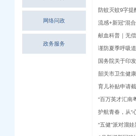
防蚊灭蚊9字提
网络问政
流感+新冠“混
献血科普｜无偿
政务服务
谨防夏季呼吸
国务院关于印发
韶关市卫生健康
育儿补贴申请
“百万英才汇南
护航青春，从“
“五健”派对溜