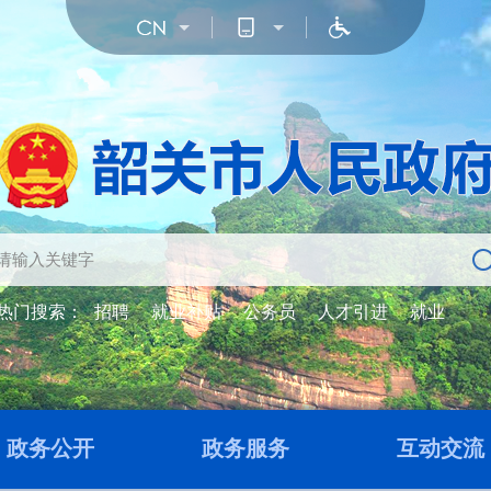
热门搜索：
招聘
就业补贴
公务员
人才引进
就业
政务公开
政务服务
互动交流