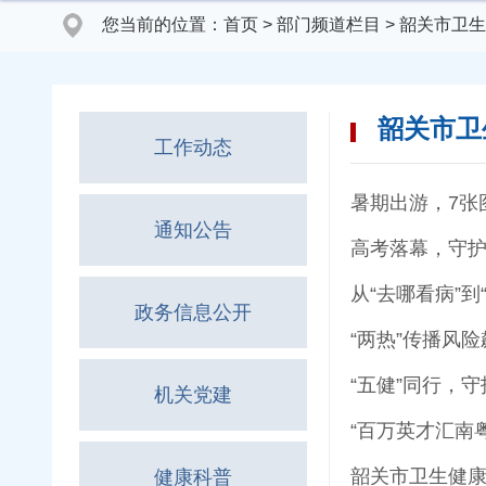
您当前的位置：
首页
>
部门频道栏目
>
韶关市卫生
韶关市卫
工作动态
暑期出游，7张
通知公告
高考落幕，守护
从“去哪看病”
政务信息公开
“两热”传播风
“五健”同行，
机关党建
“百万英才汇南
韶关市卫生健康
健康科普