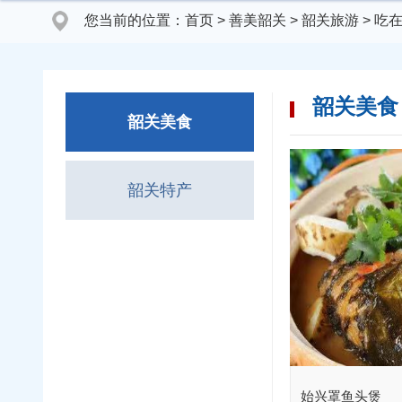
您当前的位置：
首页
>
善美韶关
>
韶关旅游
>
吃
韶关美食
韶关美食
韶关特产
始兴罩鱼头煲