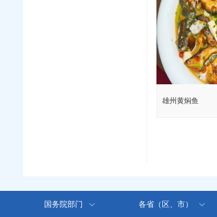
雄州黄焖鱼
国务院部门
各省（区、市）