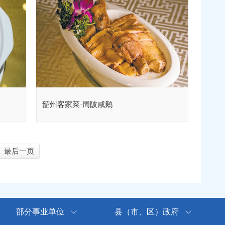
韶州客家菜·周陂咸鹅
最后一页
部分事业单位
县（市、区）政府