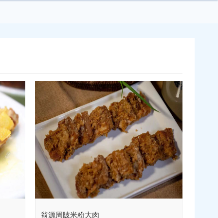
翁源周陂米粉大肉