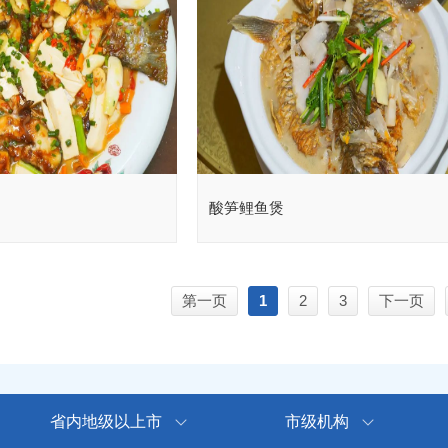
酸笋鲤鱼煲
第一页
1
2
3
下一页
省内地级以上市
市级机构