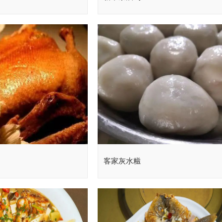
客家灰水糍