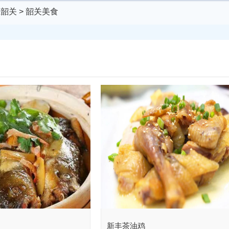
在韶关
>
韶关美食
新丰茶油鸡