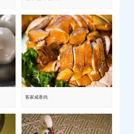
客家咸香鸡