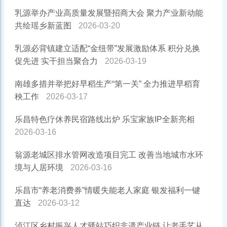
乳源举办产业高质量发展暨招商大会 聚力产业新动能
共绘瑶乡新蓝图
2026-03-20
乳源必背镇建立适配“金纽带”发展激励体系 积分兑换
促先进 实干担当聚合力
2026-03-19
南雄多措并举把好早稻生产“第一关” 全力推进早稻育
秧工作
2026-03-17
乐昌特色疗休养民宿路线出炉 乐宝家族IP全新亮相
2026-03-16
翁源老城区排水管网改造项目完工 改善当地城市水环
境与人居环境
2026-03-16
乐昌市“养老消费券”情暖失能老人家庭 银发福利一键
直达
2026-03-12
浈江区乡村振兴人才驿站巧织非遗产业链 让老手艺从