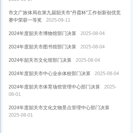
市文广旅体局在第九届韶关市“丹霞杯”工作创新创优竞
赛中荣获一等奖
2025-09-11
2024年度韶关市博物馆部门决算
2025-08-04
2024年度韶关市图书馆部门决算
2025-08-04
2024年韶关市文化馆部门决算
2025-08-04
2024年度韶关市中心业余体校部门决算
2025-08-04
2024年度韶关市体育场馆管理中心部门决算
2025-
08-01
2024年度韶关市文化文物景点管理中心部门决算
2025-08-01