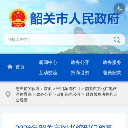
新闻中心
政务公开
政务服务
首页
互动交流
招商引资
善美韶关
您当前的位置：
首页
>
部门频道栏目
>
韶关市文化广电旅
游体育局
>
政务公开
>
政府信息公开
>
财政预算决算和三
公经费
2026年韶关市图书馆部门预算