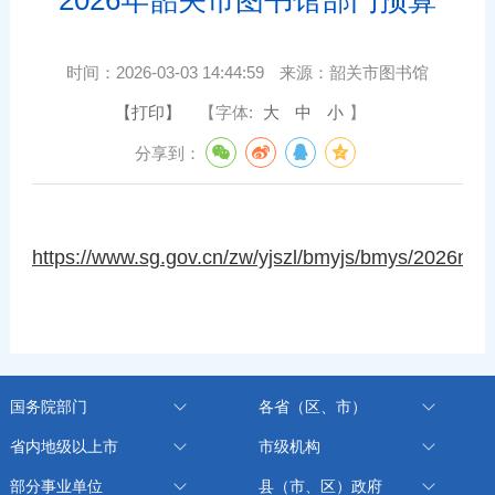
时间：
2026-03-03 14:44:59
来源：
韶关市图书馆
【打印】
【字体:
大
中
小
】
分享到：
https://www.sg.gov.cn/zw/yjszl/bmyjs/bmys/2026nys
国务院部门
各省（区、市）
省内地级以上市
市级机构
部分事业单位
县（市、区）政府