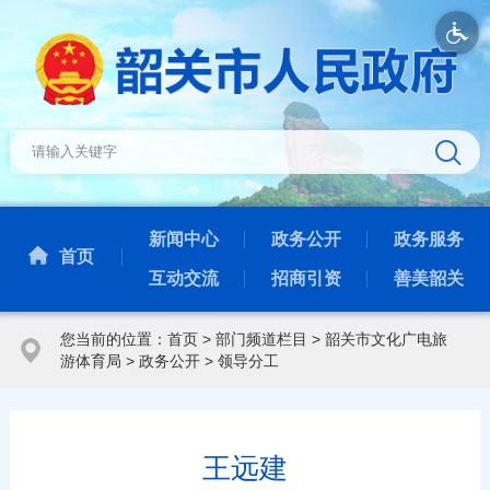
新闻中心
政务公开
政务服务
首页
互动交流
招商引资
善美韶关
您当前的位置：
首页
>
部门频道栏目
>
韶关市文化广电旅
游体育局
>
政务公开
>
领导分工
王远建