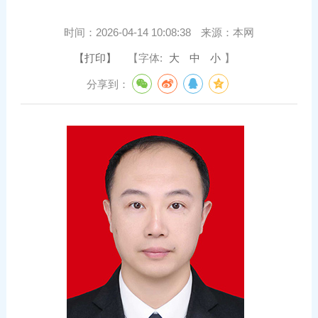
时间：
2026-04-14 10:08:38
来源：
本网
【打印】
【字体:
大
中
小
】
分享到：