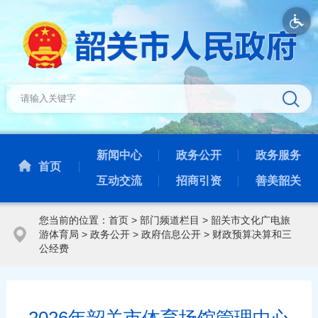
新闻中心
政务公开
政务服务
首页
互动交流
招商引资
善美韶关
您当前的位置：
首页
>
部门频道栏目
>
韶关市文化广电旅
游体育局
>
政务公开
>
政府信息公开
>
财政预算决算和三
公经费
2026年韶关市体育场馆管理中心