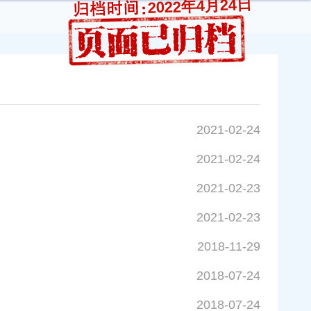
2022年4月24日
2021-02-24
2021-02-24
2021-02-23
2021-02-23
2018-11-29
2018-07-24
2018-07-24