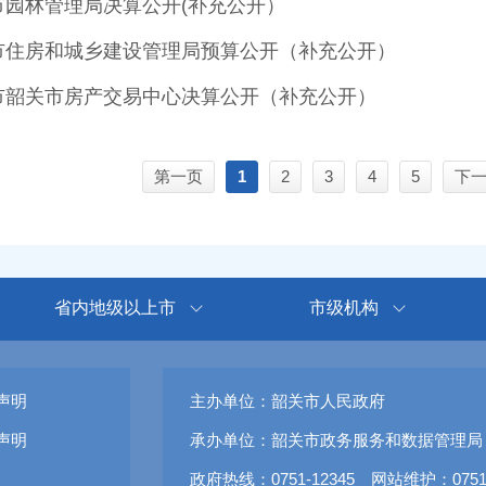
关市园林管理局决算公开(补充公开）
关市住房和城乡建设管理局预算公开（补充公开）
关市韶关市房产交易中心决算公开（补充公开）
第一页
1
2
3
4
5
下
省内地级以上市
市级机构
声明
主办单位：韶关市人民政府
声明
承办单位：韶关市政务服务和数据管理局
政府热线：0751-12345 网站维护：0751-