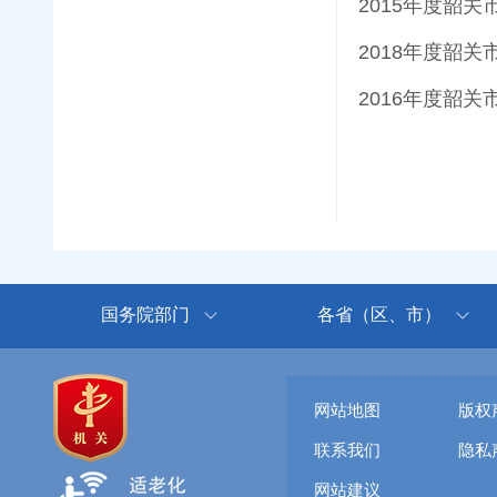
2015年度韶
2018年度韶
2016年度韶
国务院部门
各省（区、市）
网站地图
版权
联系我们
隐私
网站建议