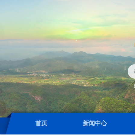
首页
新闻中心