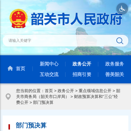
新闻中心
政务公开
政务服务
首页
互动交流
招商引资
善美韶关
您当前的位置：
首页
>
政务公开
>
重点领域信息公开
>
韶
关市商务局（韶关市口岸局）
>
财政预算决算和“三公”经
费公开
>
部门预决算
部门预决算