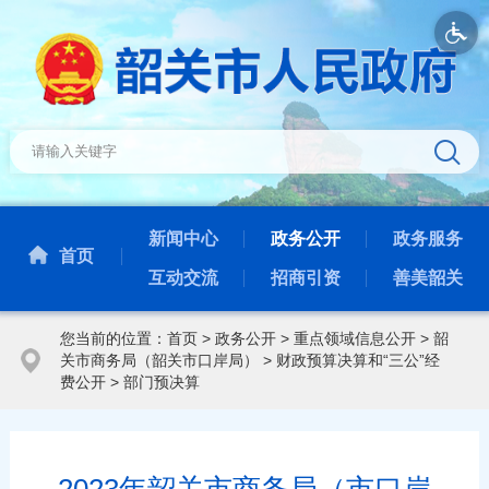
新闻中心
政务公开
政务服务
首页
互动交流
招商引资
善美韶关
您当前的位置：
首页
>
政务公开
>
重点领域信息公开
>
韶
关市商务局（韶关市口岸局）
>
财政预算决算和“三公”经
费公开
>
部门预决算
2023年韶关市商务局（市口岸