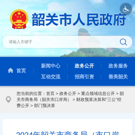
新闻中心
政务公开
政务服务
首页
互动交流
招商引资
善美韶关
您当前的位置：
首页
>
政务公开
>
重点领域信息公开
>
韶
关市商务局（韶关市口岸局）
>
财政预算决算和“三公”经
费公开
>
部门预决算
2024年韶关市商务局（市口岸