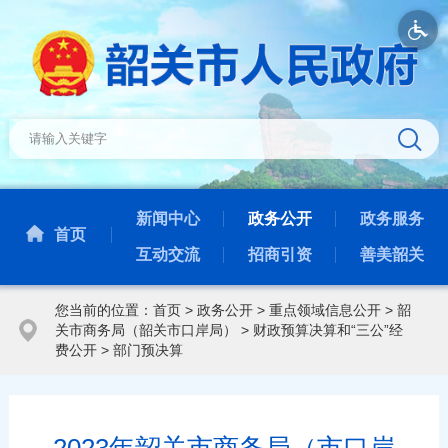
新闻中心
政务公开
政务服务
首页
互动交流
招商引资
善美韶关
您当前的位置：
首页
>
政务公开
>
重点领域信息公开
>
韶
关市商务局（韶关市口岸局）
>
财政预算决算和“三公”经
费公开
>
部门预决算
2023年韶关市商务局（市口岸