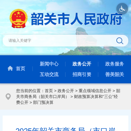
新闻中心
政务公开
政务服务
首页
互动交流
招商引资
善美韶关
您当前的位置：
首页
>
政务公开
>
重点领域信息公开
>
韶
关市商务局（韶关市口岸局）
>
财政预算决算和“三公”经
费公开
>
部门预决算
2025年韶关市商务局（市口岸