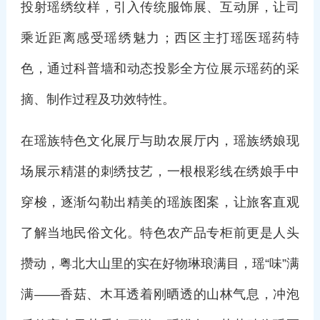
投射瑶绣纹样，引入传统服饰展、互动屏，让司
乘近距离感受瑶绣魅力；西区主打瑶医瑶药特
色，通过科普墙和动态投影全方位展示瑶药的采
摘、制作过程及功效特性。
在瑶族特色文化展厅与助农展厅内，瑶族绣娘现
场展示精湛的刺绣技艺，一根根彩线在绣娘手中
穿梭，逐渐勾勒出精美的瑶族图案，让旅客直观
了解当地民俗文化。特色农产品专柜前更是人头
攒动，粤北大山里的实在好物琳琅满目，瑶“味”满
满——香菇、木耳透着刚晒透的山林气息，冲泡