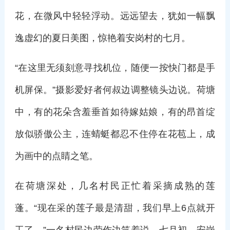
花，在微风中轻轻浮动。远远望去，犹如一幅飘
逸虚幻的夏日美图，惊艳着安岗村的七月。
“在这里无须刻意寻找机位，随便一按快门都是手
机屏保。”摄影爱好者何叔边调整镜头边说。荷塘
中，有的花朵含羞垂首如待嫁姑娘，有的昂首绽
放似骄傲公主，连蜻蜓都忍不住停在花苞上，成
为画中的点睛之笔。
在荷塘深处，几名村民正忙着采摘成熟的莲
蓬。“现在采的莲子最是清甜，我们早上6点就开
工了。”一名村民边劳作边笑着说。七月初，安岗