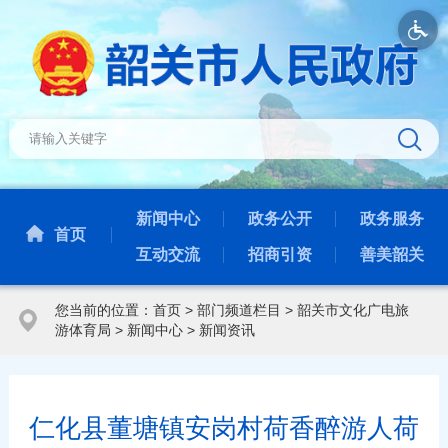
新闻中心
政务公开
政务服务
首页
互动交流
招商引资
善美韶关
您当前的位置：
首页
>
部门频道栏目
>
韶关市文化广电旅
游体育局
>
新闻中心
>
新闻资讯
仁化县董塘镇安岗村荷香醉游人荷