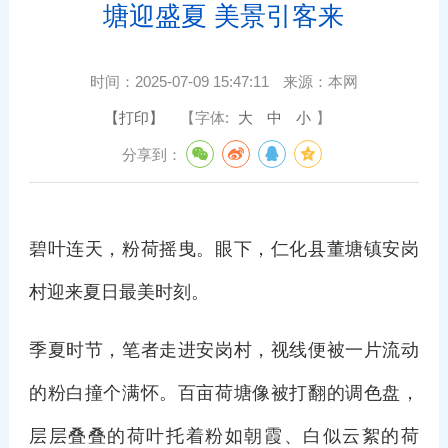
塘迎盛夏 美景引客来
时间：
2025-07-09 15:47:11
来源：
本网
【打印】
【字体:
大
中
小
】
分享到：
碧叶连天，粉荷摇曳。眼下，仁化县董塘镇安岗
村迎来夏日最美时刻。
季夏时节，笔者走进安岗村，视线便被一片流动
的粉白撞个满怀。百亩荷塘像被打翻的调色盘，
层层叠叠的荷叶托着粉如朝霞、白似云絮的荷