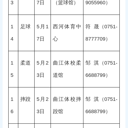
3
7日
（篮球馆）
9055960）
1
足球
5月1
西河体育中
符  晟（0751-
4
7日
心
8777709）
1
柔道
5月2
曲江体校柔
邹  淇（0751-
5
3日
道馆
6688799）
1
摔跤
5月2
曲江体校摔
邹  淇（0751-
6
3日
跤馆
6688799）