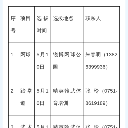
序
项目
选拔
选拔地点
联系人
号
时间
1
网球
5月1
锐博网球公
朱春明（1382
0日
园
6399936）
2
跆拳
5月1
精英翰武体
张  玲（0751-
道
0日
育培训
8619189）
3
武术
5月1
精英翰武体
张  玲（0751-