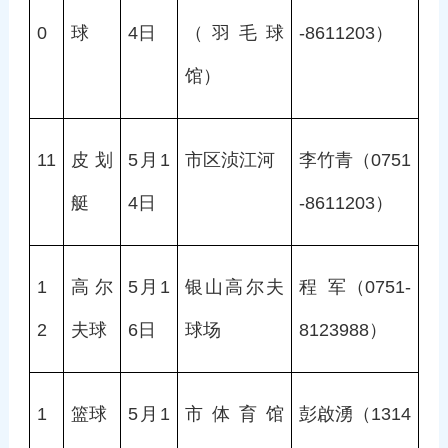
0
球
4日
（羽毛球
-8611203）
馆）
11
皮划
5月1
市区浈江河
李竹青（0751
艇
4日
-8611203）
1
高尔
5月1
银山高尔夫
程  军（0751-
2
夫球
6日
球场
8123988）
1
篮球
5月1
市体育馆
彭啟湧（1314