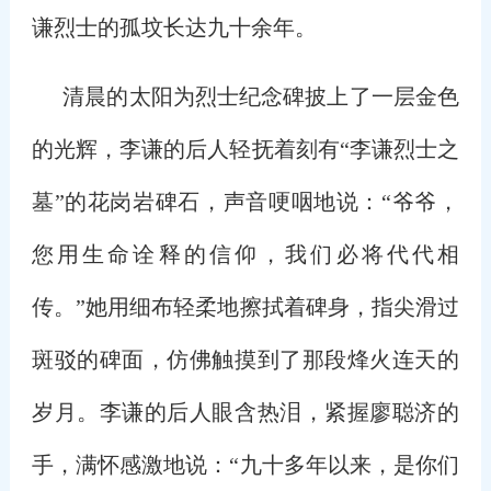
谦烈士的孤坟长达九十余年。
清晨的太阳为烈士纪念碑披上了一层金色
的光辉，李谦的后人轻抚着刻有“李谦烈士之
墓”的花岗岩碑石，声音哽咽地说：“爷爷，
您用生命诠释的信仰，我们必将代代相
传。”她用细布轻柔地擦拭着碑身，指尖滑过
斑驳的碑面，仿佛触摸到了那段烽火连天的
岁月。李谦的后人眼含热泪，紧握廖聪济的
手，满怀感激地说：“九十多年以来，是你们