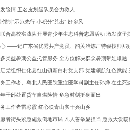
发险情 五名皮划艇队员合力救人
邻制”示范先行 小积分“兑出” 好乡风
联合高校实践队开展青少年生态科普志愿活动 激发孩子
心 ——记广东省优秀共产党员、韶关冶炼厂特级技师郑
多类型暑期公益托管服务 全方位解决群众暑期带娃难题
层党组织仁化县红山镇新白村党支部 党建领航红色赋能 
务工作者、粤北人民医院重症医学科副主任孙烨 在生死
年干部处置货车自燃险情 危急时刻挺身而出
务工作者雷彩霞 红心映青山实干兴山乡
愿者街头紧急施救倒地市民 凡人善举显担当 急救大爱暖