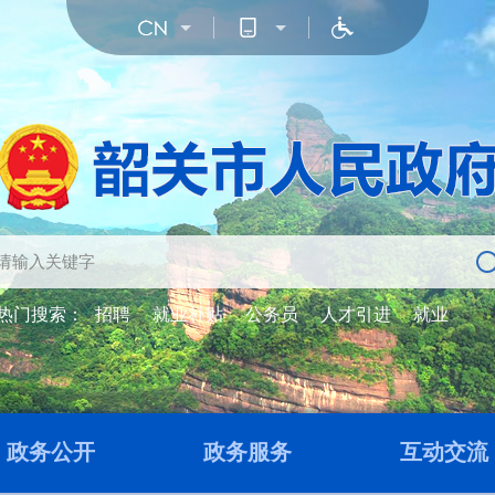
热门搜索：
招聘
就业补贴
公务员
人才引进
就业
政务公开
政务服务
互动交流