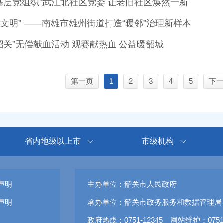
基层党组织”武江北社区党委 让老旧社区焕然一新
大文明” ——南雄市雄州街道打造“暖邻”治理新样本
韶关”无偿献血活动 观赛献热血 公益暖韶城
第一页
1
2
3
4
5
下
省内地级以上市
市级机构
声明
主办单位：韶关市人民政府
声明
承办单位：韶关市政务服务和数据管理局
政府热线：0751-12345 网站维护：0751-