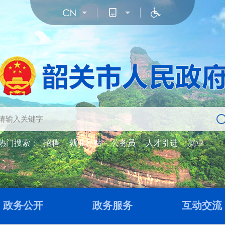
热门搜索：
招聘
就业补贴
公务员
人才引进
就业
政务公开
政务服务
互动交流