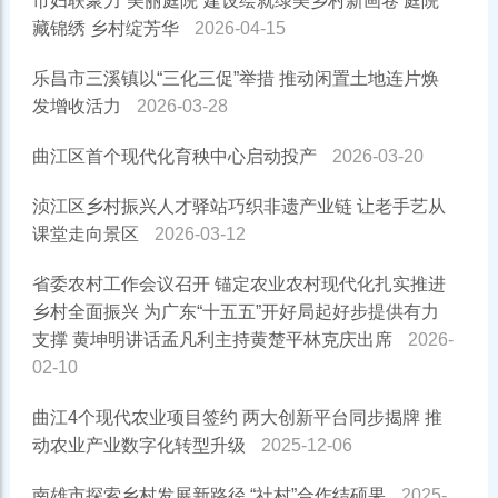
市妇联聚力“美丽庭院”建设绘就绿美乡村新画卷 庭院
藏锦绣 乡村绽芳华
2026-04-15
乐昌市三溪镇以“三化三促”举措 推动闲置土地连片焕
发增收活力
2026-03-28
曲江区首个现代化育秧中心启动投产
2026-03-20
浈江区乡村振兴人才驿站巧织非遗产业链 让老手艺从
课堂走向景区
2026-03-12
省委农村工作会议召开 锚定农业农村现代化扎实推进
乡村全面振兴 为广东“十五五”开好局起好步提供有力
支撑 黄坤明讲话孟凡利主持黄楚平林克庆出席
2026-
02-10
曲江4个现代农业项目签约 两大创新平台同步揭牌 推
动农业产业数字化转型升级
2025-12-06
南雄市探索乡村发展新路径 “社村”合作结硕果
2025-