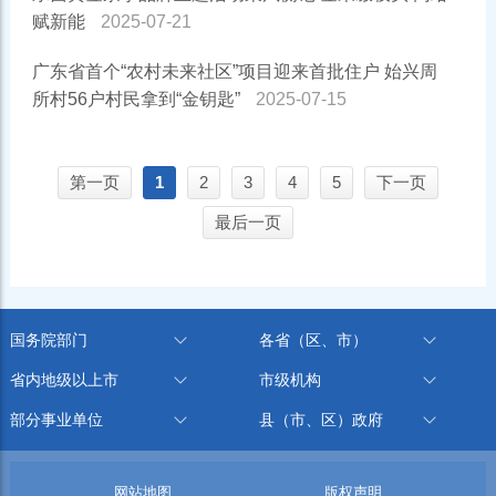
赋新能
2025-07-21
广东省首个“农村未来社区”项目迎来首批住户 始兴周
所村56户村民拿到“金钥匙”
2025-07-15
第一页
1
2
3
4
5
下一页
最后一页
国务院部门
各省（区、市）
省内地级以上市
市级机构
部分事业单位
县（市、区）政府
网站地图
版权声明