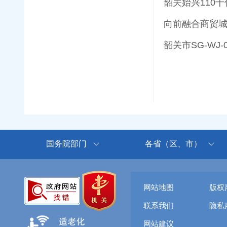
韶关始兴110
向前融合商贸
韶关市SG-WJ-
国务院部门
各省（区、市）
网站地图
版权
联系我们
隐私
网站建议