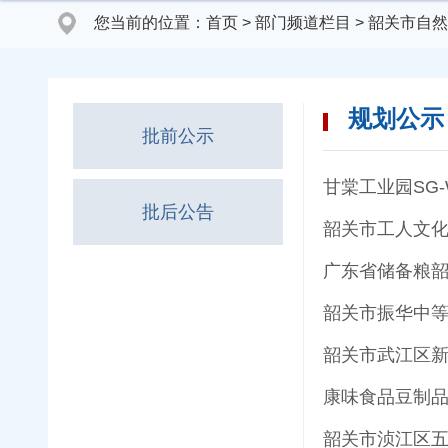
您当前的位置：
首页
>
部门频道栏目
>
韶关市自然
规划公示
批前公示
甘棠工业园SG-W
批后公告
韶关市工人文
广东省储备粮
韶关市振华中等
韶关市武江区新
康味食品豆制
韶关市浈江区五