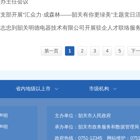
编办主任会议
支部开展“汇众力·成森林——韶关有你更绿美”主题党日
黄志忠到韶关明德电器技术有限公司开展驻企人才联络服
第一页
1
2
3
4
5
下
省内地级以上市
市级机构
声明
主办单位：韶关市人民政府
声明
承办单位：韶关市政务服务和数据管理局
政府热线：0751-12345 网站维护：0751-