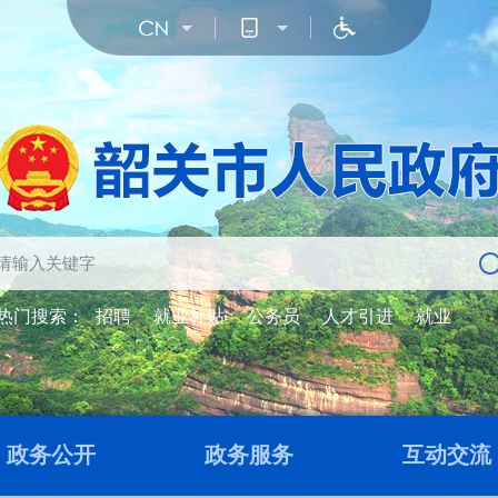
热门搜索：
招聘
就业补贴
公务员
人才引进
就业
政务公开
政务服务
互动交流