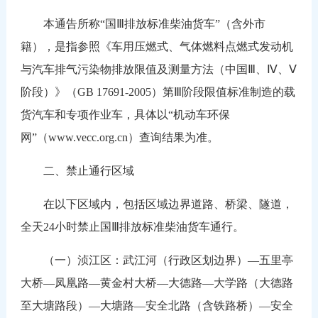
本通告所称“国Ⅲ排放标准柴油货车”（含外市
籍），是指参照《车用压燃式、气体燃料点燃式发动机
与汽车排气污染物排放限值及测量方法（中国Ⅲ、Ⅳ、Ⅴ
阶段）》（GB 17691-2005）第Ⅲ阶段限值标准制造的载
货汽车和专项作业车，具体以“机动车环保
网”（www.vecc.org.cn）查询结果为准。
二、禁止通行区域
在以下区域内，包括区域边界道路、桥梁、隧道，
全天24小时禁止国Ⅲ排放标准柴油货车通行。
（一）浈江区：武江河（行政区划边界）—五里亭
大桥—凤凰路—黄金村大桥—大德路—大学路（大德路
至大塘路段）—大塘路—安全北路（含铁路桥）—安全