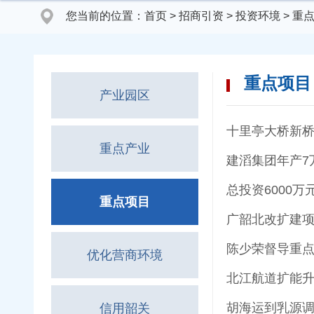
您当前的位置：
首页
>
招商引资
>
投资环境
>
重
重点项目
产业园区
十里亭大桥新桥
重点产业
建滔集团年产7
总投资6000
重点项目
广韶北改扩建项
陈少荣督导重点
优化营商环境
北江航道扩能升
胡海运到乳源调
信用韶关