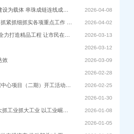
陈少荣吴庆华督导丹霞山片区景城一体化建设重点项目推进情况 以道路建设为载体 串珠成链连线成片 打造片区组团发展新标杆
2026-04-08
陈少荣到曲江区督导“百千万工程”和重点产业项目落地建设工作 努力拼搏抓紧抓细抓实各项重点工作 争取更好发展成果
2026-04-02
吴庆华在专题研究市区桥梁建设及交通组织工作时强调 坚持谋定而快动 全力打造精品工程 让市民在日新月异的变化中增强获得感自豪感
2026-03-13
2026-03-12
达效
2026-03-09
2026-02-28
韶关市二〇二六年第一季度项目开工动员会暨中国电信粤港澳大湾区数据中心项目（二期）开工活动举行 干字当头抓项目 实字为要促发展 奋力夺取一季度经济“开门红”
2026-02-25
2026-01-30
吴庆华到浈江区、始兴县调研重点工业项目时强调 树牢“无工不富”理念 大抓工业抓大工业 以工业崛起谱写县域高质量发展新篇章
2026-01-08
2026-01-05