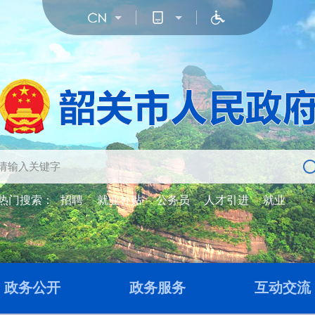
热门搜索：
招聘
就业补贴
公务员
人才引进
就业
政务公开
政务服务
互动交流