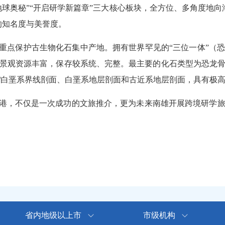
地球奥秘”“开启研学新篇章”三大核心板块，全方位、多角度地
上的知名度与美誉度。
点保护古生物化石集中产地。拥有世界罕见的“三位一体”（
景观资源丰富，保存较系统、完整。最主要的化石类型为恐龙
系/白垩系界线剖面、白垩系地层剖面和古近系地层剖面，具有
港，不仅是一次成功的文旅推介，更为未来南雄开展跨境研学旅
省内地级以上市
市级机构