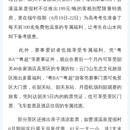
溪温泉度假村不仅推出199元/晚的客栈别墅限量特惠
房，更在端午假期（6月19日-22日）为高考考生准备了
每天前100名免费泡温泉的专属福利，让考生在山水间
卸下备考疲惫。
此外，赛事爱好者也能享受专属福利。凭“粤
BA”“粤超”等赛事证件，观众在赛后一个月内可享受韶
关40余家酒店及景区的专属折扣；云门山生态文化旅游
区推出多重福利，“粤BA”“粤超”游客凭赛事门票可免景
区大门票，在韶关站、韶关东站、丹霞机场到韶观赛的
旅客，凭到达韶关5日内的购票凭证，也可享受景区门
票、飞车套票及酒店住宿的专属优惠。
部分景区还推出亲子清凉套票，如曹溪温泉度假村
6月期间实行露天温泉优惠，61元一大一小，送2支水