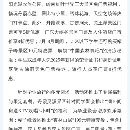
阳光湖农旅公园、岭南红叶世界三大景区免门票福利，
畅玩丹霞赤壁、霍比特小屋、绣球花海、天空之镜等热
门打卡点。此外，丹霞灵溪、古佛洞天、龙王潭景区门
票可享5折优惠，广东大峡谷景区门票及入住酒店门市
价享8折优惠；7月-8月期间，1.5米以下学生还可购买帽
子峰景区10元特惠票，解锁“中国森林氧吧”的清凉秘
境；学生或成年人凭2025年获得的荣誉证书和身份证明
享受古佛洞天免门票待遇，随行人员享门票8折优
惠。
针对毕业旅行的多元需求，活动还推出了专属福利
与限定套餐。丹霞灵溪景区针对同学聚会推出“满10间
房送KTV欢唱3小时”的福利，为毕业聚会增添欢乐氛
围；帽子峰景区推出“杏林山居”199元特惠套餐，包含1
晚住宿、双人早餐及双人景区门票，每日限量5间；曹