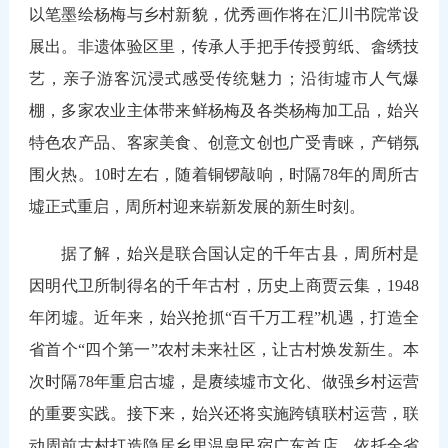
以笔墨绘杨梅与乡村新貌，优秀画作将在汇川书院常设
展出。非遗体验区里，传承人手把手传授剪纸、畲绣技
艺，亲子游客沉浸式感受传统魅力；沿街墟市人气爆
棚，多家农业主体带来鲜杨梅及各类杨梅加工品，始兴
特色农产品、客家美食、创意文创也广受青睐，产销氛
围火热。10时左右，随着铜锣敲响，时隔78年的周所古
墟正式重启，周所村迎来崭新发展的新生时刻。
据了解，始兴是联合国认定的千年古县，周所村是
因明代卫所制得名的千年古村，历史上商贾云集，1948
年闭墟。近年来，始兴抢抓“百千万工程”机遇，打造全
省首个“四个第一”农村未来社区，让古村焕发新生。本
次时隔78年重启古墟，是赓续墟市文化、做强乡村运营
的重要实践。接下来，始兴还将实施跨镇联村运营，联
动周前古村打造隐居乡里温泉民宿广东首店，依托全省