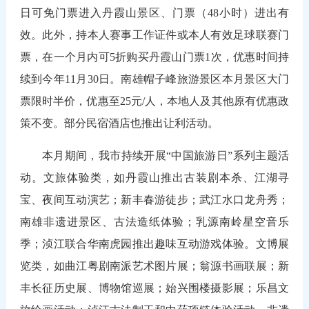
日可免门票进入丹霞山景区、门票（48小时）进出有
效。此外，持本人赛事工作证件或本人有效足球联赛门
票，在一个月内可5折购买丹霞山门票1次，优惠时间持
续到今年11月30日。南雄帽子峰旅游景区本月景区大门
票限时半价，优惠至25元/人，本地人及其他原有优惠政
策不变。部分民宿酒店也推出让利活动。
本月期间，我市持续开展“中国旅游日”系列主题活
动。文旅体验类，如丹霞山推出古装剧本杀、江湖寻
宝、夜间互动演艺；新丰春游徒步；武江水口龙舟秀；
南雄非遗进景区、古法造纸体验；乳源南岭星空音乐
季；浈江联合华南虎园推出趣味互动游戏体验。文博展
览类，如曲江粤剧南派艺术图片展；翁源书画联展；新
丰长征历史展、博物馆巡展；始兴围楼摄影展；乐昌文