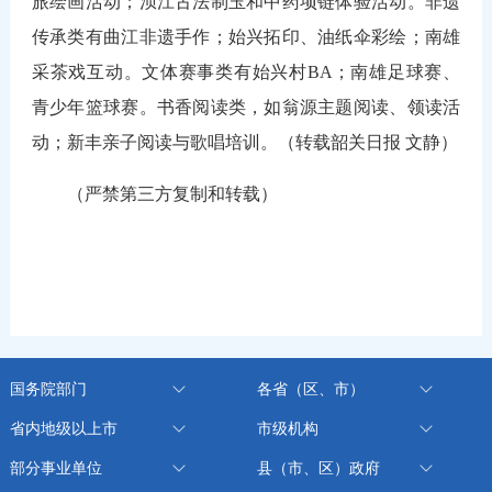
旅绘画活动；浈江古法制玉和中药项链体验活动。非遗
传承类有曲江非遗手作；始兴拓印、油纸伞彩绘；南雄
采茶戏互动。文体赛事类有始兴村BA；南雄足球赛、
青少年篮球赛。书香阅读类，如翁源主题阅读、领读活
动；新丰亲子阅读与歌唱培训。
（转载韶关日报
文静
）
（严禁第三方复制和转载）
国务院部门
各省（区、市）
省内地级以上市
市级机构
部分事业单位
县（市、区）政府