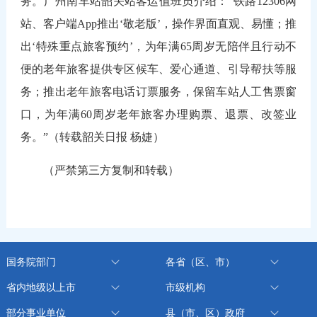
务。广州南车站韶关站客运值班员介绍：“铁路12306网
站、客户端App推出‘敬老版’，操作界面直观、易懂；推
出‘特殊重点旅客预约’，为年满65周岁无陪伴且行动不
便的老年旅客提供专区候车、爱心通道、引导帮扶等服
务；推出老年旅客电话订票服务，保留车站人工售票窗
口，为年满60周岁老年旅客办理购票、退票、改签业
务。”（转载韶关日报 杨婕）
（严禁第三方复制和转载）
国务院部门
各省（区、市）
省内地级以上市
市级机构
部分事业单位
县（市、区）政府