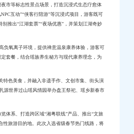
坝夜市等标志性景点场景，打造沉浸式生态疗愈体
风NPC互动”“侠客行陪游”等沉浸式项目，游客既可
别推出“江湖套票”“夜场优惠”，并策划江湖奇妙
高负氧离子环境，提供禅意温泉康养体验，游客可
限定套餐，结合瑶族养生秘方与现代康养理念，为
关特色美食，并融入非遗手作、文创市集、街头演
乳源世界过山瑶风情园举办盘王祭祀、瑶乡新春市
体系、打造跨区域“湘粤联线”产品、推出“文旅
综合性旅游目的地。此次入选省级春节热门线路，将