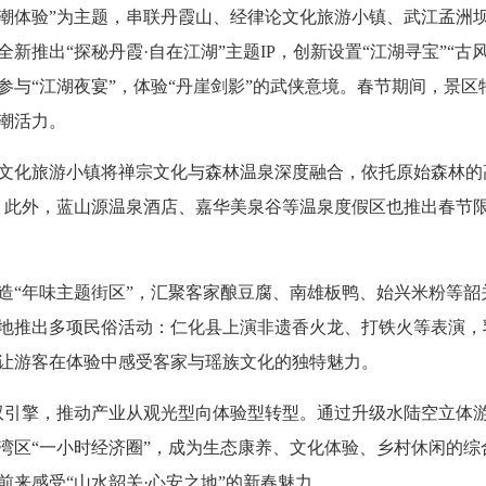
体验”为主题，串联丹霞山、经律论文化旅游小镇、武江孟洲
新推出“探秘丹霞·自在江湖”主题IP，创新设置“江湖寻宝”“古
与“江湖夜宴”，体验“丹崖剑影”的武侠意境。春节期间，景区特
潮活力。
化旅游小镇将禅宗文化与森林温泉深度融合，依托原始森林的
愈。此外，蓝山源温泉酒店、嘉华美泉谷等温泉度假区也推出春节
“年味主题街区”，汇聚客家酿豆腐、南雄板鸭、始兴米粉等韶
地推出多项民俗活动：仁化县上演非遗香火龙、打铁火等表演，
，让游客在体验中感受客家与瑶族文化的独特魅力。
引擎，推动产业从观光型向体验型转型。通过升级水陆空立体游览
大湾区“一小时经济圈”，成为生态康养、文化体验、乡村休闲的
来感受“山水韶关·心安之地”的新春魅力。