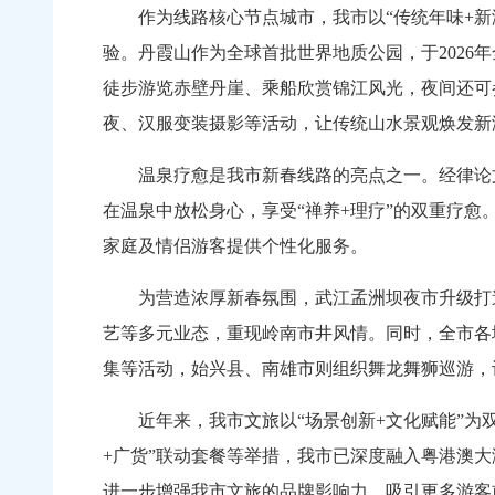
作为线路核心节点城市，我市以“传统年味+新潮
验。丹霞山作为全球首批世界地质公园，于2026年全
徒步游览赤壁丹崖、乘船欣赏锦江风光，夜间还可参
夜、汉服变装摄影等活动，让传统山水景观焕发新
温泉疗愈是我市新春线路的亮点之一。经律论文
在温泉中放松身心，享受“禅养+理疗”的双重疗
家庭及情侣游客提供个性化服务。
为营造浓厚新春氛围，武江孟洲坝夜市升级打造
艺等多元业态，重现岭南市井风情。同时，全市各
集等活动，始兴县、南雄市则组织舞龙舞狮巡游
近年来，我市文旅以“场景创新+文化赋能”为双
+广货”联动套餐等举措，我市已深度融入粤港澳
进一步增强我市文旅的品牌影响力，吸引更多游客前