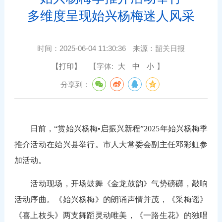
多维度呈现始兴杨梅迷人风采
时间：
2025-06-04 11:30:36
来源：
韶关日报
【打印】
【字体:
大
中
小
】
分享到：
日前，“赏始兴杨梅•启振兴新程”2025年始兴杨梅季
推介活动在始兴县举行。市人大常委会副主任邓彩虹参
加活动。
活动现场，开场鼓舞《金龙鼓韵》气势磅礴，敲响
活动序曲。《始兴杨梅》的朗诵声情并茂，《采梅谣》
《喜上枝头》两支舞蹈灵动唯美，《一路生花》的独唱