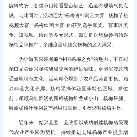
婉转悠扬，各类节目轮番登台献艺，迅速将现场气氛点
燃。与此同时，活动还为“杨梅食神厨艺大赛”“杨梅节短
视频大赛”“杨梅绘画大赛”的获奖选手颁奖。赛事以美
食、短视频、绘画等多元形式，鼓励群众积极参与始兴
杨梅品牌推广，多维度呈现始兴杨梅的迷人风采。
为让游客深度领略“中国杨梅之乡”的魅力，不仅能
亲口品尝始兴杨梅酸甜交融的绝妙滋味，更能沉浸式感
受当地特色文化，活动精心规划了农产品美食市集、始
兴非遗文化长廊、杨梅采摘体验园等特色区域。摊位
前，颗颗乌红圆润的新鲜杨梅堆叠成小山，杨梅果脯、
酸甜杨梅汁等创意产品琳琅满目，引得游客纷纷驻足。
近年来，始兴县委、县政府以成功创建杨梅省级现
代农业产业园为契机，持续推进县域杨梅产业提质增