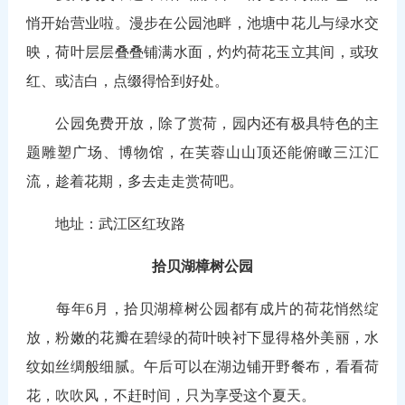
悄开始营业啦。漫步在公园池畔，池塘中花儿与绿水交
映，荷叶层层叠叠铺满水面，灼灼荷花玉立其间，或玫
红、或洁白，点缀得恰到好处。
公园免费开放，除了赏荷，园内还有极具特色的主
题雕塑广场、博物馆，在芙蓉山山顶还能俯瞰三江汇
流，趁着花期，多去走走赏荷吧。
地址：武江区红玫路
拾贝湖樟树公园
每年6月，拾贝湖樟树公园都有成片的荷花悄然绽
放，粉嫩的花瓣在碧绿的荷叶映衬下显得格外美丽，水
纹如丝绸般细腻。午后可以在湖边铺开野餐布，看看荷
花，吹吹风，不赶时间，只为享受这个夏天。