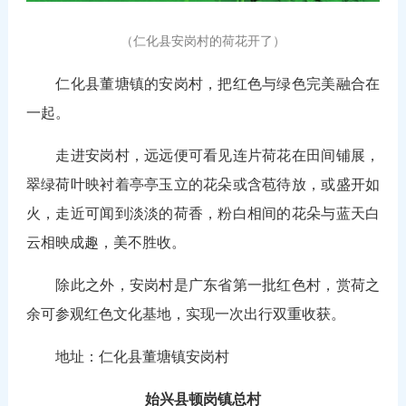
（仁化县安岗村的荷花开了
）
仁化县董塘镇的安岗村，把红色与绿色完美融合在
一起。
走进安岗村，远远便可看见连片荷花在田间铺展，
翠绿荷叶映衬着亭亭玉立的花朵或含苞待放，或盛开如
火，走近可闻到淡淡的荷香，粉白相间的花朵与蓝天白
云相映成趣，美不胜收。
除此之外，安岗村是广东省第一批红色村，赏荷之
余可参观红色文化基地，实现一次出行双重收获。
地址：仁化县董塘镇安岗村
始兴县顿岗镇总村