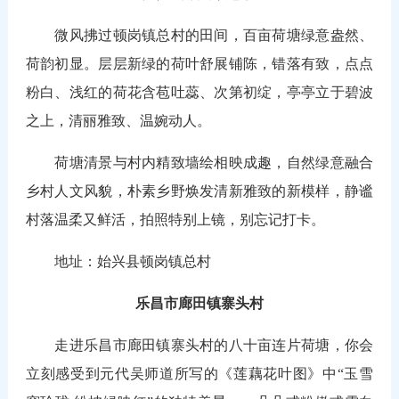
微风拂过顿岗镇总村的田间，百亩荷塘绿意盎然、
荷韵初显。层层新绿的荷叶舒展铺陈，错落有致，点点
粉白、浅红的荷花含苞吐蕊、次第初绽，亭亭立于碧波
之上，清丽雅致、温婉动人。
荷塘清景与村内精致墙绘相映成趣，自然绿意融合
乡村人文风貌，朴素乡野焕发清新雅致的新模样，静谧
村落温柔又鲜活，拍照特别上镜，别忘记打卡。
地址：始兴县顿岗镇总村
乐昌市廊田镇寨头村
走进乐昌市廊田镇寨头村的八十亩连片荷塘，你会
立刻感受到元代吴师道所写的《莲藕花叶图》中“玉雪