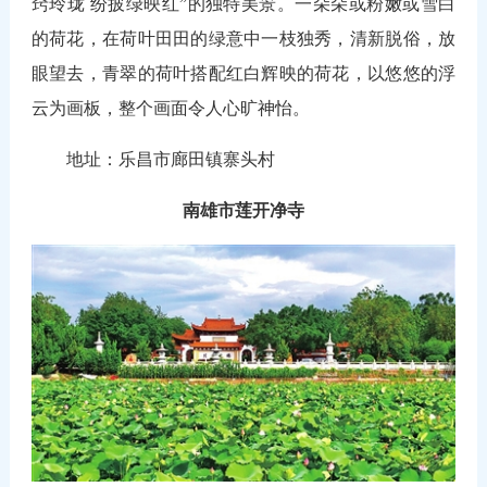
窍玲珑 纷披绿映红”的独特美景。一朵朵或粉嫩或雪白
的荷花，在荷叶田田的绿意中一枝独秀，清新脱俗，放
眼望去，青翠的荷叶搭配红白辉映的荷花，以悠悠的浮
云为画板，整个画面令人心旷神怡。
地址：乐昌市廊田镇寨头村
南雄市莲开净寺