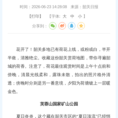
时间：
2026-06-23 14:28:08
来源：
韶关日报
【打印】
【字体:
大
中
小
】
分享到：
花开了！韶关多地已有荷花上线，或粉或白，半开
半敛，清雅绝尘。收藏这份韶关赏荷地图，带你寻遍韶
城的荷香。注意了，荷花最佳观赏时间是上午十点前和
傍晚，清晨光线柔和，露珠未散，拍出的照片格外清
透；傍晚时分则是另一番意境，夕阳为荷塘镀上一层暖
金色。
芙蓉山国家矿山公园
夏日炎炎，这个藏在韶关市区的“夏日顶流”已经悄