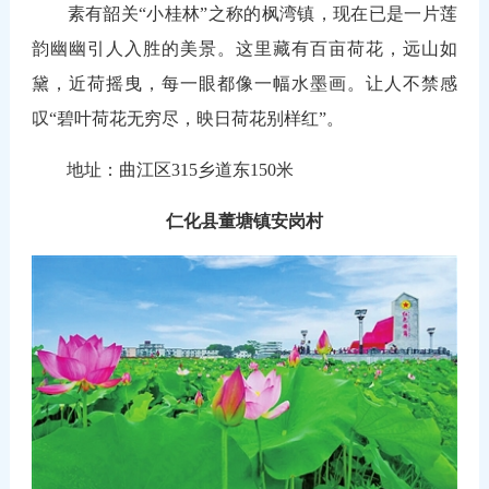
素有韶关“小桂林”之称的枫湾镇，现在已是一片莲
韵幽幽引人入胜的美景。这里藏有百亩荷花，远山如
黛，近荷摇曳，每一眼都像一幅水墨画。让人不禁感
叹“碧叶荷花无穷尽，映日荷花别样红”。
地址：曲江区315乡道东150米
仁化县董塘镇安岗村