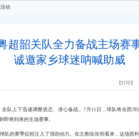
体活动
粤超韶关队全力备战主场赛
诚邀家乡球迷呐喊助威
【打印】
队上下迅速调整状态、潜心备战。7月11日，球队将在西河
刺即将到来的主场赛事。
队的赛季征程注入了强劲动力。在主教练张程看来，这场胜利