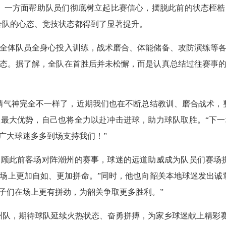
。一方面帮助队员们彻底树立起比赛信心，摆脱此前的状态桎
让全队的心态、竞技状态都得到了显著提升。
体队员全身心投入训练，战术磨合、体能储备、攻防演练等各
态。据了解，全队在首胜后并未松懈，而是认真总结过往赛事
气神完全不一样了，近期我们也在不断总结教训、磨合战术，整
最大优势，自己也将全力以赴冲击进球，助力球队取胜。“下
待广大球迷多多到场支持我们！”
此前客场对阵潮州的赛事，球迷的远道助威成为队员们赛场拼
场上更加自如、更加拼命。”同时，他也向韶关本地球迷发出诚
孩子们在场上更有拼劲，为韶关争取更多胜利。”
队，期待球队延续火热状态、奋勇拼搏，为家乡球迷献上精彩赛