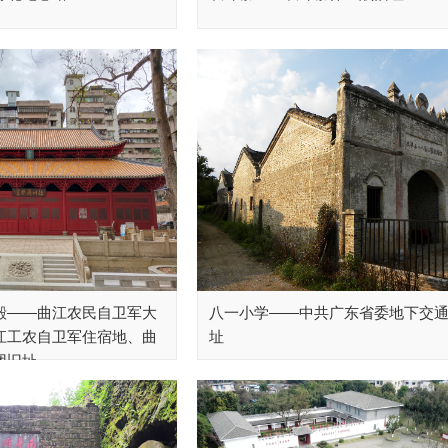
殿——曲江农民自卫军大
八一小学——中共广东省委地下交
江工农自卫军住宿地、曲
址
团旧址