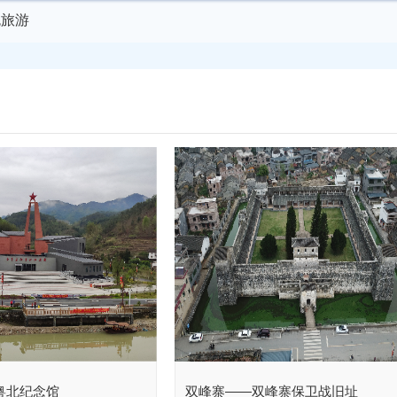
色旅游
粤北纪念馆
双峰寨——双峰寨保卫战旧址