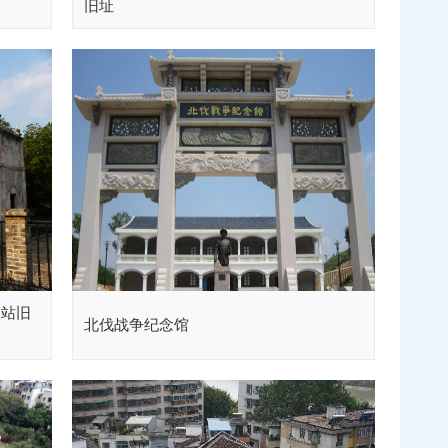
旧址
通站旧
北伐战争纪念馆