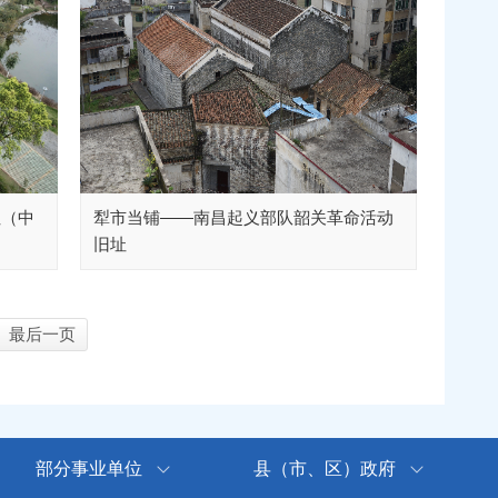
址（中
犁市当铺——南昌起义部队韶关革命活动
旧址
最后一页
部分事业单位
县（市、区）政府