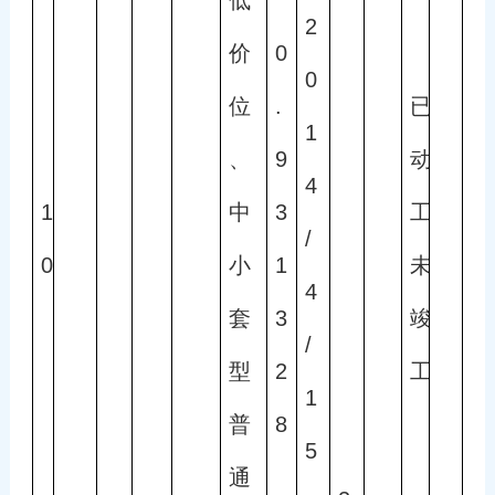
2
价
0
0
位
.
已
1
、
9
动
4
1
中
3
工
/
0
小
1
未
4
套
3
竣
/
型
2
工
1
普
8
5
通