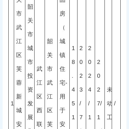
韶
市
房
关
武
（
市
江
韶
城
城
1
2
2
区
关
镇
市
8
0
0
2
芙
武
市
住
投
.
2
2
0
蓉
江
武
宅-
资
4
3
4
2
未
新
区
江
用
1
发
5
/
/
7/
动
/
城
西
区
于
展
1
7
1
1
工
安
联
芙
安