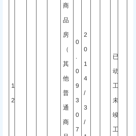
商
品
房
2
0
（
0
.
已
其
1
0
动
他
4
1
9
工
普
/
2
3
未
通
3
0
竣
商
/
7
工