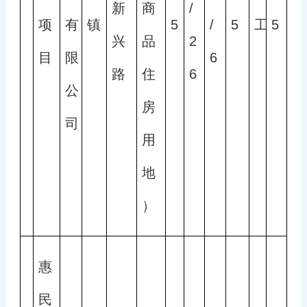
新
商
/
项
有
镇
5
/
5
工
5 
兴
品
2
目
限
6
路
住
6
公
房
司
用
地
）
惠
民