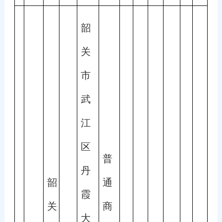
韶
关
市
武
江
区
普
丹
韶
通
霞
关
商
大