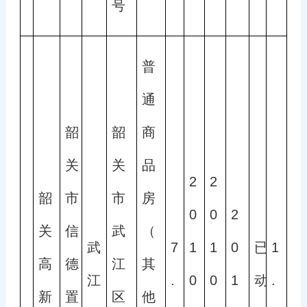
号
普
通
韶
韶
商
关
关
品
2
2
韶
市
市
房
0
0
2
关
信
武
（
武
7
1
1
0
已
1
高
德
江
其
江
.
0
0
1
动
.
新
置
区
他