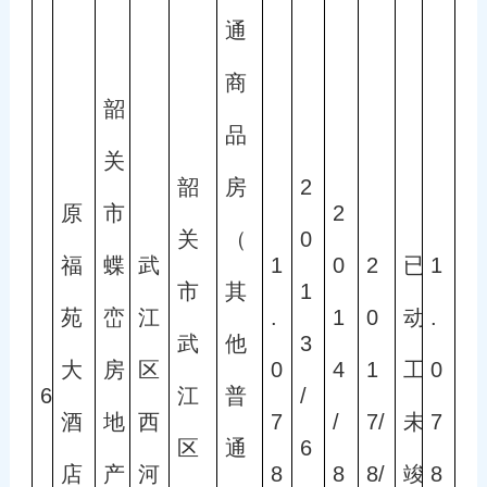
通
商
韶
品
关
韶
房
2
原
市
2
关
（
0
福
蝶
武
1
0
2
已
1
市
其
1
苑
峦
江
.
1
0
动
.
武
他
3
大
房
区
0
4
1
工
0
6
江
普
/
酒
地
西
7
/
7/
未
7
区
通
6
店
产
河
8
8
8/
竣
8