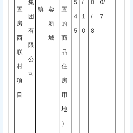
集
5
/
0
0/
置
镇
蓉
置
团
4
1
/
7
房
新
的
有
5
0
8
西
城
商
限
联
品
公
村
住
司
项
房
目
用
地
）