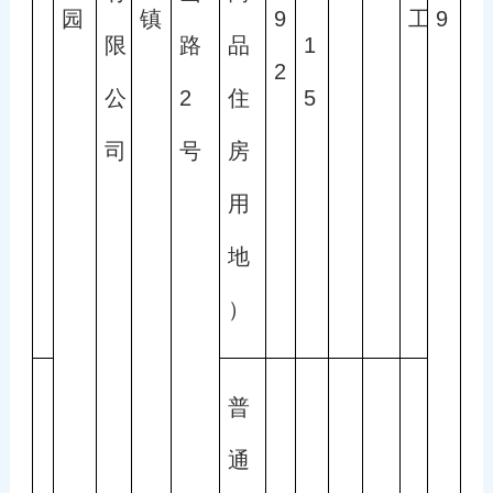
园
镇
9
工
9 
限
路
品
1
2
公
2
住
5
司
号
房
用
地
）
普
通