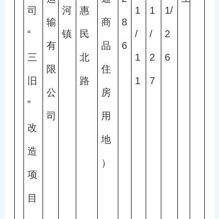
司
河
惠
1
1
1/
输
商
8
“
镇
民
/
/
2
有
品
6
三
北
1
2
6
限
住
旧
路
1
7
公
房
”
司
用
改
地
造
）
项
目