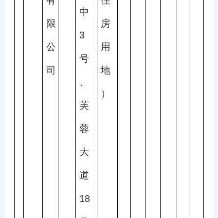
中
限
房
3
公
用
号
司
地
、
）
芙
蓉
大
道
18