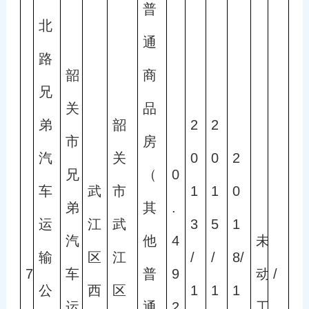
普
北
通
路
韶
商
兄
关
品
弟
韶
2
2
市
房
汽
关
0
0
2
兄
（
0
车
武
市
1
1
0
弟
其
.
运
江
武
3
5
1
汽
他
4
未
输
区
江
/
/
8/
7
车
普
9
动
/
公
西
区
1
1
1
运
通
2
工