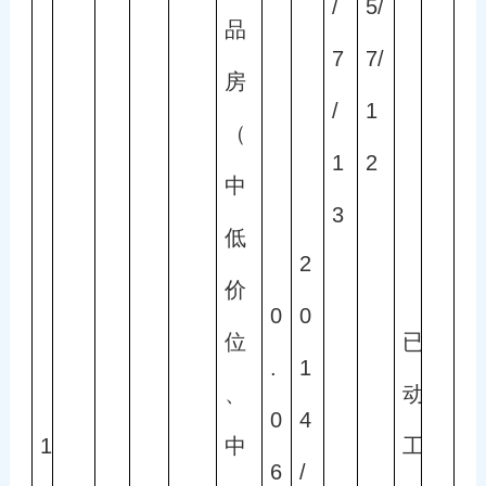
/
5/
品
7
7/
房
/
1
（
1
2
中
3
低
2
价
0
0
位
已
.
1
、
动
0
4
1
中
工
6
/