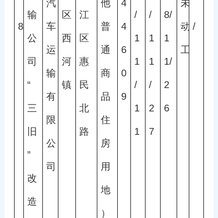
汽
他
4
未
输
区
江
/
/
8/
8
车
普
4
动
/
公
西
区
1
1
1
运
通
6
工
司
河
惠
1
1
1/
输
商
0
“
镇
民
/
/
2
有
品
9
三
北
1
2
6
限
住
旧
路
1
7
公
房
”
司
用
改
地
造
）