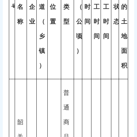
号
名
企
道
位
类
（
时
工
工
状
的
称
业
（
置
型
公
间
时
时
态
土
乡
顷
间
间
地
镇
）
面
）
积
普
通
韶
商
关
品