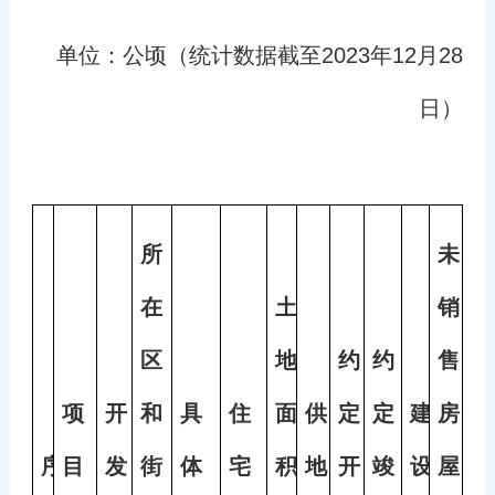
单位：公顷（统计数据截至2023年12月28
日）
所
未
在
土
销
区
地
约
约
售
项
开
和
具
住
面
供
定
定
建
房
序
目
发
街
体
宅
积
地
开
竣
设
屋