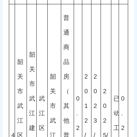
普
通
商
韶
韶
品
关
关
韶
房
2
2
市
市
关
（
0
0
2
武
武
0
已
0
武
市
其
1
2
0
江
江
.
动
.
江
武
他
2
3
2
建
区
2
工
2
4
区
江
普
/
/
5/