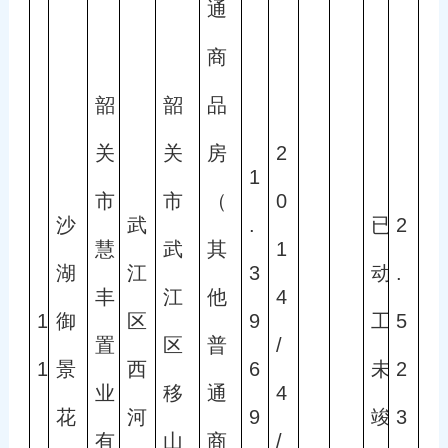
通
商
韶
韶
品
关
关
房
2
1
市
市
（
0
沙
武
.
已
2
慧
武
其
1
湖
江
3
动
.
丰
江
他
4
1
御
区
9
工
5
置
区
普
/
1
景
西
6
未
2
业
移
通
4
花
河
9
竣
3
有
山
商
/