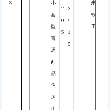
3
小
未
2
3
套
竣
0
/
型
工
5
1
普
9
通
商
品
住
房
用