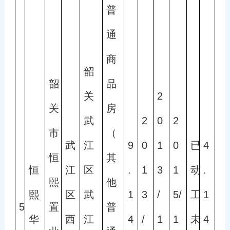
普
通
商
韶
韶
品
关
2
关
房
武
2
0
2
市
（
武
江
9
0
1
0
已
4
恒
其
恒
江
区
.
1
3
1
动
.
熙
他
熙
区
武
1
3
/
5/
工
1
5
置
普
华
西
江
4
/
1
1
未
4