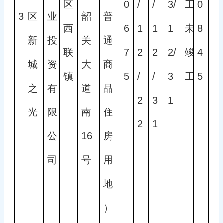
区
0
/
/
3/
工
0
3
区
业
韶
普
西
6
1
1
1
未
8
新
投
关
通
联
7
2
2
2/
竣
4
城
资
大
商
镇
5
/
/
3
工
5 
之
有
道
品
2
3
1
光
限
南
住
2
1
公
16
房
司
号
用
地
）