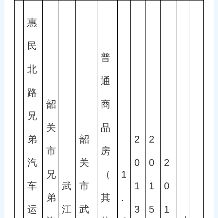
惠
民
普
北
通
路
韶
商
兄
关
品
弟
韶
2
2
市
房
汽
关
0
0
2
兄
（
1
车
武
市
1
1
0
弟
其
.
运
江
武
3
5
1