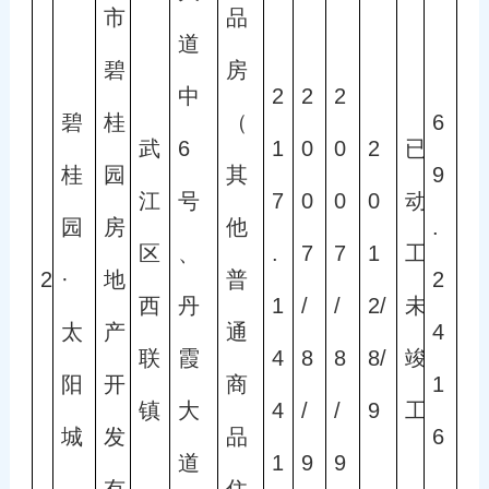
市
品
道
碧
房
中
2
2
2
碧
桂
（
6
武
6
1
0
0
2
已
桂
园
其
9
江
号
7
0
0
0
动
园
房
他
.
区
、
.
7
7
1
工
2
·
地
普
2
西
丹
1
/
/
2/
未
太
产
通
4
联
霞
4
8
8
8/
竣
阳
开
商
1
镇
大
4
/
/
9
工
城
发
品
6 
道
1
9
9
有
住