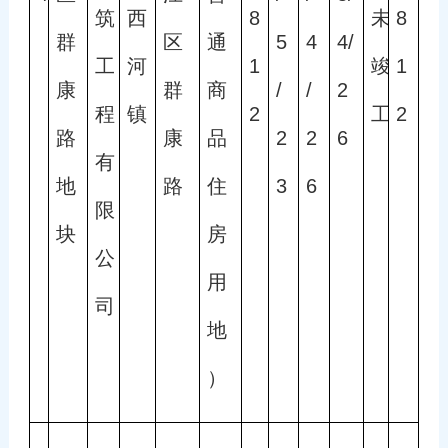
筑
西
8
未
8
群
区
通
5
4
4/
工
河
1
竣
1
康
群
商
/
/
2
程
镇
2
工
2 
路
康
品
2
2
6
有
地
路
住
3
6
限
块
房
公
用
司
地
）