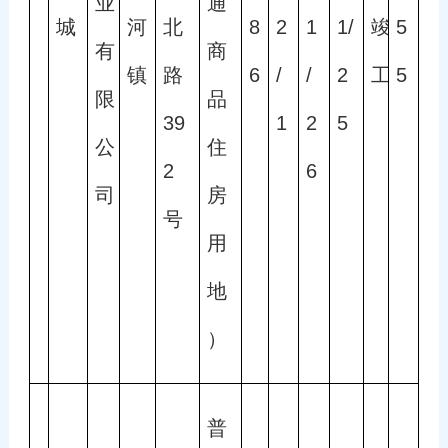
业
通
城
河
北
8
2
1
1/
竣
5
有
商
镇
路
6
/
/
2
工
5 
限
品
39
1
2
5
公
住
2
6
司
房
号
用
地
）
普