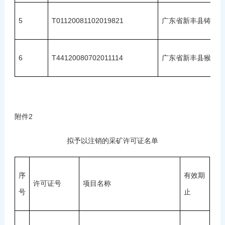
5
T01120081102019821
广东省新丰县铸银坪
6
T44120080702011114
广东省新丰县猴坑矿
附件2
拟予以注销的采矿许可证名单
序
有效期
许可证号
项目名称
号
止