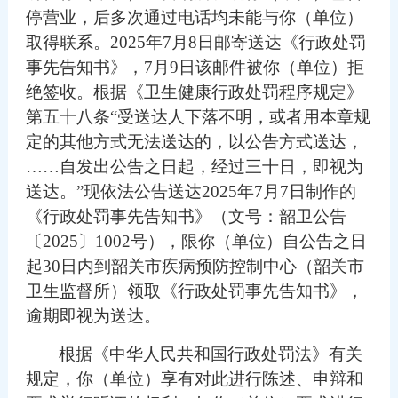
停营业，后
多次通过电话
均未能与你（单位）
取得联系。
2025年7月8日邮寄送达《行政处罚
事先告知书》，7月9日该邮件被你（单位）拒
绝签收。根据《卫生健康行政处罚程序规定》
第五十八条
“
受送达人下落不明，或者用本章规
定的其他方式无法送达的，以公告方式送达
，
……
自发出公告之日起，经过三十日，即视为
送达。
”
现依法公告送达
202
5
年
7
月
7
日制作的
《行政处罚事先告知书》
（
文号：
韶卫公告
〔
2025〕1002号
）
，限你
（单位）
自公告之日
起
30日
内到
韶关市疾病预防控制中心（韶关市
卫生监督所）
领取《行政处罚事先告知书》，
逾期即视为送达。
根据《中华人民共和国行政处罚法》有关
规定，你（单位）享有对此进行陈述、申辩和