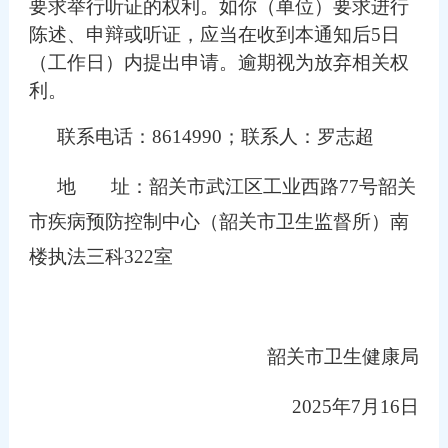
要求举行听证的权利。如你（单位）要求进行
陈述、申辩或听证，应当在收到本通知后
5日
（工作日）内提出申请。逾期视为放弃相关权
利。
联系电话：
8614990；联系人：罗志超
地
址：韶关市武江区工业西路
77号韶关
市疾病预防控制中心（韶关市卫生监督所）南
楼执法三科322室
韶关市卫生健康局
202
5
年
7
月
16
日