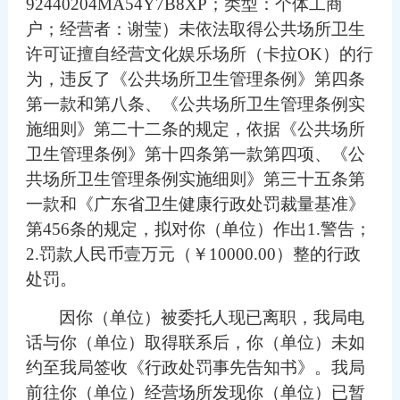
92440204MA54Y7B8XP
；
类型：个体工商
户；经营者
：
谢莹
）未
依法取得公共场所卫生
许可证擅自经营文化娱乐场所（卡拉
OK）的行
为
，违反了
《
公共场所卫生管理条例
》
第四条
第一款和第八条、《公共场所卫生管理条例实
施细则》第二十二条
的规定，依据
《
公共场所
卫生管理条例
》
第十四条第一款第四项、《公
共场所卫生管理条例实施细则》第三十五条第
一款和《广东省卫生健康行政处罚裁量基准》
第
456条
的规定
，
拟对你（单位）作出
1
.
警告
；
2
.
罚款人民币壹万元（￥
10000.00）整
的行政
处罚。
因你（单位）被委托人现已离职，
我
局电
话与你（单位）取得联系后，你（单位）未如
约至
我
局签收《行政处罚事先告知书》。
我
局
前往你
（单位）经营场所
发现
你（单位）
已暂