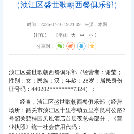
（浈江区盛世歌朝西餐俱乐部）
时间：
2025-07-16 19:21:39
来源：
本网
【打印】
【字体:
大
中
小
】
分享到：
浈江区盛世歌朝西餐俱乐部
（
经营者
：
谢莹
；
性别：女
；
民族
：
汉
；
年龄：
28
岁
；
居民
身份
证号码：
440202
********
7324
）：
经查，
浈江区盛世歌朝西餐俱乐部
（经营
场所
：
韶关市浈江区十里亭镇五里亭良村公路
2
号韶关碧桂园凤凰酒店首层夜总会部分
，
《营
业执照》统一社会信用代码：