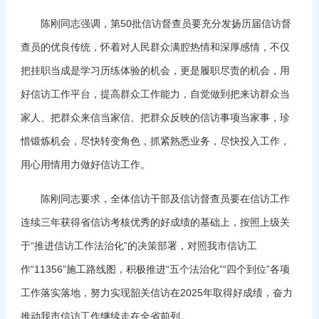
陈刚同志强调，第50批信访督查员要充分发扬历届信访督
查员的优良传统，怀着对人民群众满腔热情和深厚感情，不仅
把挂职当成是学习历练体验的机会，更是履职尽责的机会，用
好信访工作平台，提高群众工作能力，自觉做到把来访群众当
家人、把群众来信当家信、把群众反映的信访事项当家事，珍
惜锻炼机会，尽快转变角色，抓紧熟悉业务，尽快投入工作，
用心用情用力做好信访工作。
陈刚同志要求，全体信访干部及信访督查员要在信访工作
连续三年获得省信访考核优秀的好成绩的基础上，按照上级关
于“推进信访工作法治化”的决策部署，对照我市信访工
作“11356”施工路线图，积极推进“五个法治化”“四个到位”各项
工作落实落地，努力实现韶关信访在2025年取得好成绩，奋力
推动我市信访工作继续走在全省前列。