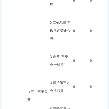
0
0
0
密
2.其他法律行
政法规禁止公
0
0
0
开
3.危及“三安
0
0
0
全一稳定”
4.保护第三方
0
0
0
合法权益
（三）不予公
开
5.属于三类内