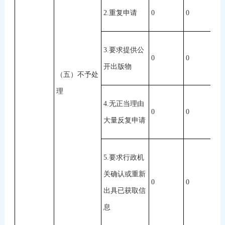
2.重复申请
0
0
0
3.要求提供公
0
0
0
开出版物
（五）不予处
理
4.无正当理由
0
0
0
大量反复申请
5.要求行政机
关确认或重新
0
0
0
出具已获取信
息