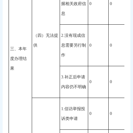
握相关政府信
0
0
0
息
（四）无法提
2.没有现成信
供
息需要另行制
0
0
0
三、本年
作
度办理结
果
3.补正后申请
0
0
0
内容仍不明确
1.信访举报投
0
0
0
诉类申请