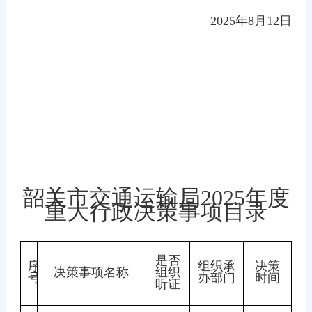
2025
年
8
月
12
日
韶关市交通运输局
2025
年度
重大行政决策事项目录
是否
序
组织承
决策
决策事项名称
组织
号
办部门
时间
听证