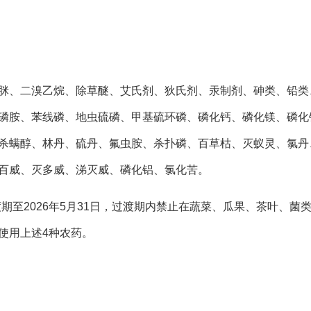
、二溴乙烷、除草醚、艾氏剂、狄氏剂、汞制剂、砷类、铅类
磷胺、苯线磷、地虫硫磷、甲基硫环磷、磷化钙、磷化镁、磷化
杀螨醇、林丹、硫丹、氟虫胺、杀扑磷、百草枯、灭蚁灵、氯丹、
百威、灭多威、涕灭威、磷化铝、氯化苦。
至2026年5月31日，过渡期内禁止在蔬菜、瓜果、茶叶、菌
使用上述4种农药。