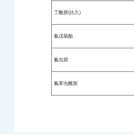
丁酰肼(比久)
氰戊菊酯
氟虫腈
氟苯虫酰胺