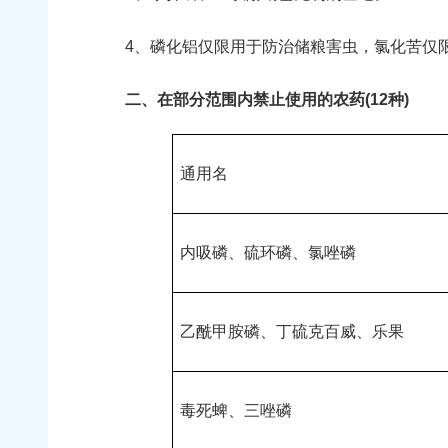
4、磷化铝仅限用于防治储粮害虫，氯化苦仅限
二、在部分范围内禁止使用的农药(
12
种)
通用名
内吸磷、硫环磷、氯唑磷
乙酰甲胺磷、丁硫克百威、乐果
毒死蜱、三唑磷