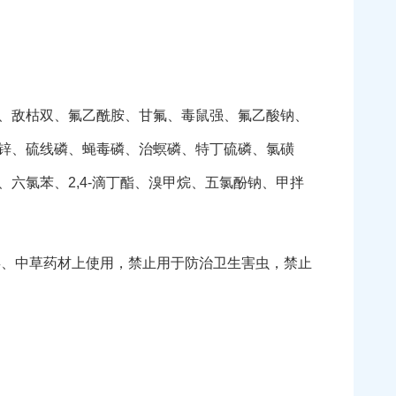
、敌枯双、氟乙酰胺、甘氟、毒鼠强、氟乙酸钠、
锌、硫线磷、蝇毒磷、治螟磷、特丁硫磷、氯磺
六氯苯、2,4-滴丁酯、溴甲烷、五氯酚钠、甲拌
类、中草药材上使用，禁止用于防治卫生害虫，禁止