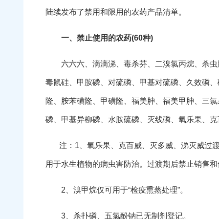
陆续发布了禁用和限用的农药产品清单。
一、
禁止使用的农药
(
60
种)
六六六、滴滴涕、毒杀芬、二溴氯丙烷、杀虫脒
毒鼠硅、甲胺磷、对硫磷、甲基对硫磷、久效磷、
隆、胺苯磺隆、甲磺隆、福美胂、福美甲胂、三氯
磷、甲基异柳磷、水胺硫磷、灭线磷、氧乐果、克
注：1、氧乐果、克百威、灭多威、涕灭威过渡期
用于水生植物的病虫害防治。过渡期后禁止销售和
2、溴甲烷仅可用于“检疫熏蒸处理”。
3、杀扑磷、五氯酚钠已无制剂登记。