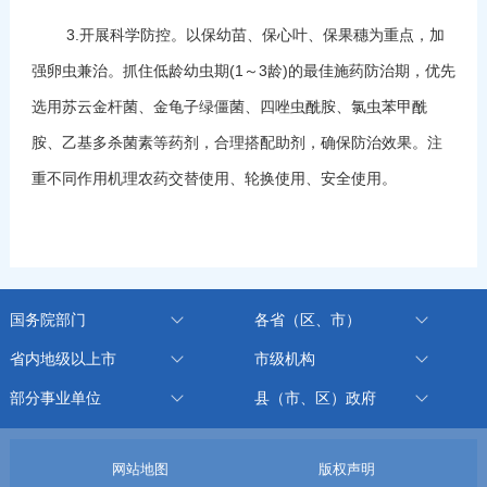
3.开展科学防控。以保幼苗、保心叶、保果穗为重点，加
强卵虫兼治。抓住低龄幼虫期(1～3龄)的最佳施药防治期，优先
选用苏云金杆菌、金龟子绿僵菌、四唑虫酰胺、氯虫苯甲酰
胺、乙基多杀菌素等药剂，合理搭配助剂，确保防治效果。注
重不同作用机理农药交替使用、轮换使用、安全使用。
国务院部门
各省（区、市）
省内地级以上市
市级机构
部分事业单位
县（市、区）政府
网站地图
版权声明