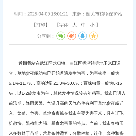
时间：
2025-04-09 16:01:21
来源：
韶关市植物保护站
【打印】
【字体:
大
中
小
】
分享到：
近期我站在武江区龙归镇、曲江区枫湾镇等地玉米田调
查，草地贪夜蛾幼虫已开始普遍发生为害，为害株率一般为
5.1%-11.7%，高的达到21.3%-30.6%；百株虫量一般为8-15
头，以1-2龄幼虫为主，总体发生情况较去年稍重。我市已进入
前汛期，降雨频繁、气温升高的天气条件有利于草地贪夜蛾迁
入、繁殖、危害。草地贪夜蛾在我市主要为害玉米，具有迁飞
扩散快、繁殖能力强、暴食危害重的特点。当前，我市春植玉
米多数处于苗期，营养条件适宜，分散种植，连作、套种和密