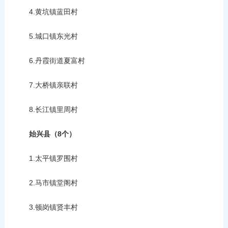
4.黄坑镇蓝田村
5.城口镇东光村
6.丹霞街道夏富村
7.大桥镇亲联村
8.长江镇里周村
始兴县（8个）
1.太平镇罗围村
2.马市镇堂阁村
3.顿岗镇贤丰村