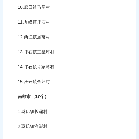
10.廊田镇马屋村
11.九峰镇坪石村
12.两江镇凰落村
13.坪石镇三星坪村
14.坪石镇肖家湾村
15.庆云镇金坪村
南雄市（17个）
1.珠玑镇长迳村
2.珠玑镇洋湖村