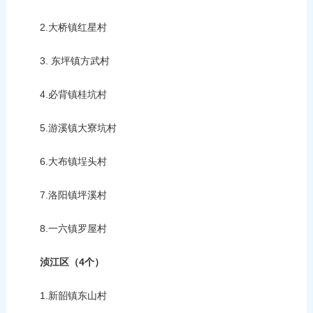
2.大桥镇红星村
3. 东坪镇方武村
4.必背镇桂坑村
5.游溪镇大寮坑村
6.大布镇埕头村
7.洛阳镇坪溪村
8.一六镇罗屋村
浈江区（4个）
1.新韶镇东山村