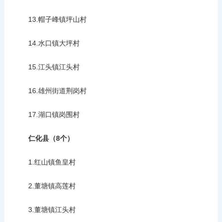
13.帽子峰镇坪山村
14.水口镇大坪村
15.江头镇江头村
16.雄州街道荆岗村
17.湖口镇岗围村
仁化县（8个）
1.红山镇鱼皇村
2.董塘镇高莲村
3.董塘镇江头村