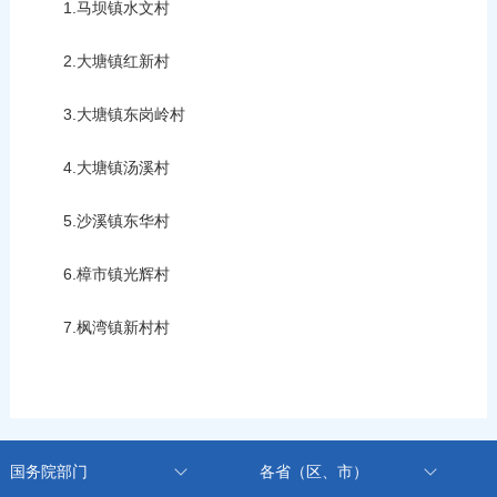
1.马坝镇水文村
2.大塘镇红新村
3.大塘镇东岗岭村
4.大塘镇汤溪村
5.沙溪镇东华村
6.樟市镇光辉村
7.枫湾镇新村村
国务院部门
各省（区、市）