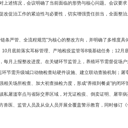
对上述情况，会议明确了当前面临的形势与核心问题。会议要求
促改促治工作的紧迫性与必要性，切实增强责任担当，全面整治
条严管、全流程规范”为核心的整改方向，并明确了多维度具体
；10月底前落实耳标管理、产地检疫监管等8项基础任务；12
，每月上报整改进度。在关键环节监管上，养殖环节需督促场户
调运环节需升级城口动物检查站硬件设施、建立联动查验机制；屠
强相关场所检查、加大初查抽检力度，形成“养殖到餐桌”的闭环
镇私屠滥宰点与省际交界区域，对无证检疫、倒卖证明、屠宰病死
方兽医、监管人员及从业人员开展全覆盖警示教育，同时修订《