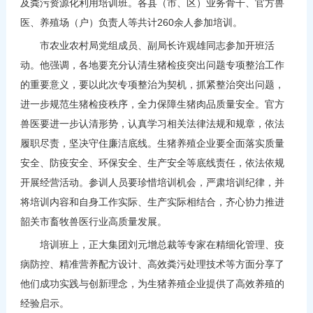
及粪污资源化利用培训班。各县（市、区）业务骨干、官方兽
医、养殖场（户）负责人等共计260余人参加培训。
市农业农村局党组成员、副局长许观雄同志参加开班活
动。他强调，各地要充分认清生猪检疫突出问题专项整治工作
的重要意义，要以此次专项整治为契机，抓紧整治突出问题，
进一步规范生猪检疫秩序，全力保障生猪肉品质量安全。官方
兽医要进一步认清形势，认真学习相关法律法规和规章，依法
履职尽责，坚决守住廉洁底线。生猪养殖企业要全面落实质量
安全、防疫安全、环保安全、生产安全等底线责任，依法依规
开展经营活动。参训人员要珍惜培训机会，严肃培训纪律，并
将培训内容和自身工作实际、生产实际相结合，齐心协力推进
韶关市畜牧兽医行业高质量发展。
培训班上，正大集团刘元增总裁等专家在精细化管理、疫
病防控、精准营养配方设计、高效粪污处理技术等方面分享了
他们成功实践与创新理念，为生猪养殖企业提供了高效养殖的
经验启示。