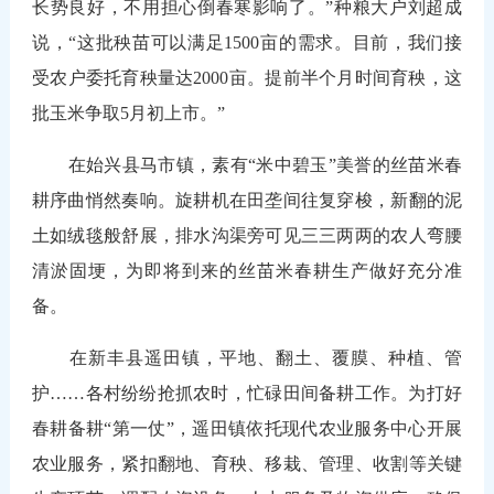
长势良好，不用担心倒春寒影响了。”种粮大户刘超成
说，“这批秧苗可以满足1500亩的需求。目前，我们接
受农户委托育秧量达2000亩。提前半个月时间育秧，这
批玉米争取5月初上市。”
在始兴县马市镇，素有“米中碧玉”美誉的丝苗米春
耕序曲悄然奏响。旋耕机在田垄间往复穿梭，新翻的泥
土如绒毯般舒展，排水沟渠旁可见三三两两的农人弯腰
清淤固埂，为即将到来的丝苗米春耕生产做好充分准
备。
在新丰县遥田镇，平地、翻土、覆膜、种植、管
护……各村纷纷抢抓农时，忙碌田间备耕工作。为打好
春耕备耕“第一仗”，遥田镇依托现代农业服务中心开展
农业服务，紧扣翻地、育秧、移栽、管理、收割等关键