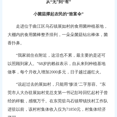
从“无”到“有”
小菌菇撑起农民的“致富伞”
走进位于曲江区乌石镇展如村的食用菌种植基地，
大棚内的食用菌棒整齐排列，一朵朵菌菇钻出棒体，菌
香扑鼻。
“我家就住在附近，这活也不累，最主要的是还可
以照顾到家人。”68岁的赖叔表示，自从来到种植基地
做事，每个月收入增加2000多元，日子越过越红火。
“说起过去的展如村，只能用‘惨淡’二字形容。”东
莞市人大办驻展如村党总支第一书记彭玲回忆起村子曾
经的样貌，感慨万千。在东莞驻乌石镇帮镇扶村工作队
进驻以前，该村村集体收入仅为71850元，村集体经济