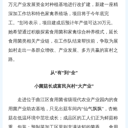
万元产业发展资金对种植基地进行改扩建，新建一座精
深加工作坊和特色家禽养殖场，项目将于今年底完
工。”彭玲表示，项目建成后预计年产值可达20万元。
她希望通过积极探索食用菌和家禽综合种养模式，延长
食用菌类相关产业链，在工作队结束帮扶前，争取为展
如村走出一条群众增收、产业发展、多方共赢的富村之
路。
从“有”到“全”
小菌菇长成富民兴村“大产业”
走进位于曲江区食用菌省级现代农业产业园内的食
用菌产业助农基地，只见出菇车间内“仙气飘飘”，杏鲍
菇在低温环境中茁壮成长；成品区的工人们正为鲜菇称
重、包装；预制菜加工区里则充满浓郁的菌香……食用