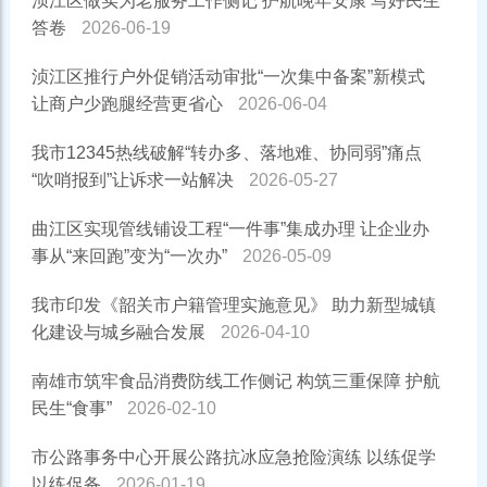
浈江区做实为老服务工作侧记 护航晚年安康 写好民生
答卷
2026-06-19
浈江区推行户外促销活动审批“一次集中备案”新模式
让商户少跑腿经营更省心
2026-06-04
我市12345热线破解“转办多、落地难、协同弱”痛点
“吹哨报到”让诉求一站解决
2026-05-27
曲江区实现管线铺设工程“一件事”集成办理 让企业办
事从“来回跑”变为“一次办”
2026-05-09
我市印发《韶关市户籍管理实施意见》 助力新型城镇
化建设与城乡融合发展
2026-04-10
南雄市筑牢食品消费防线工作侧记 构筑三重保障 护航
民生“食事”
2026-02-10
市公路事务中心开展公路抗冰应急抢险演练 以练促学
以练促备
2026-01-19