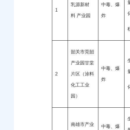
乳源新材
中毒、爆
1
料 产业园
炸
韶关市莞韶
产业园甘棠
中毒、爆
2
片区（涂料
炸
化工工业
园）
南雄市产业
中毒、爆