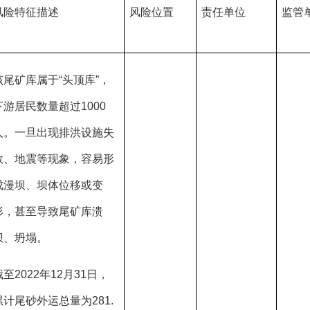
风险特征描述
风险位置
责任单位
监管
该尾矿库属于“头顶库”，
下游居民数量超过1000
人。一旦出现排洪设施失
效、地震等现象，容易形
成漫坝、坝体位移或变
形，甚至导致尾矿库溃
坝、坍塌。
截至2022年12月31日，
累计尾砂外运总量为281.