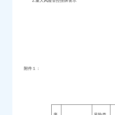
2.重大风险管控挂牌警示
附件１：
序
风险类