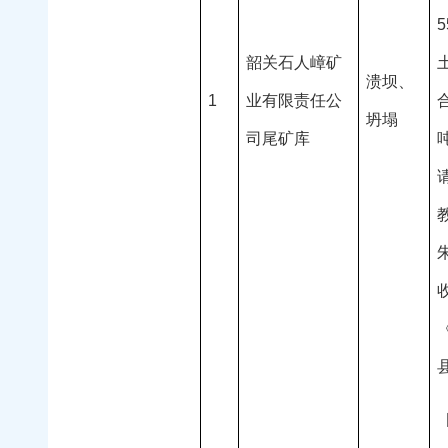
韶关石人嶂矿
溃坝、
1
业有限责任公
坍塌
司尾矿库