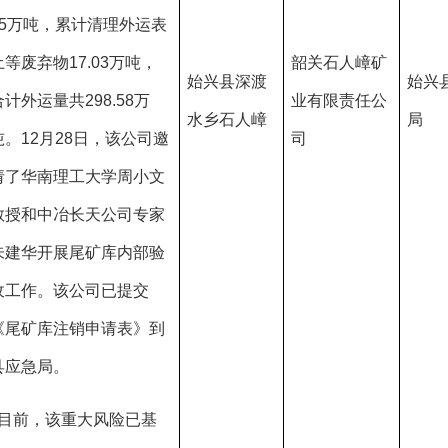
55万吨，累计清理外运表
土等废弃物17.03万吨，
韶关石人嶂矿
始兴县深渡
始兴
合计外运量共298.58万
业有限责任公
水乡石人嶂
局
吨。12月28日，该公司邀
司
请了华南理工大学周小文
教授和中冶长天公司专家
朱建华开展尾矿库内部验
收工作。该公司已提交
《尾矿库注销申请表》到
县应急局。
  目前，该重大风险已基